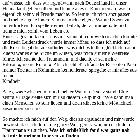
auf wusste ich, dass wir irgendwann nach Deutschland in unser
Heimatland gehen sollten und lehnte alles in Rumänien ab, was mir
eigentlich sehr viel Freude machte. So lernte ich mich anzupassen
und meine eigene innere Stimme, meine eigene Wahre Essenz zu
unterdrücken. Ich spaltete einen Teil ab, der zu mir gehörte und
trennte mich somit vom Leben ab.
Eines Tages merkte ich, dass ich so nicht mehr weitermachen konnte
und mein Leidensdruck wurde immer höher, so dass ich mich auf
die Reise begab herauszufinden, was mich wirklich glücklich macht.
Zuerst war es eine Suche im Außen, was mich auf eine Weltreise
führte. Ich suchte den Traummann und dachte er sei meine
Erlösung, meine Rettung. Als ich schließlich´auf der Reise den Papa
meiner Tochter in Kolumbien kennenlernte, spiegelte er mir alles aus
meiner
Kindheit.
Alles, was zwischen mir und meiner Wahren Essenz stand.
Eine
zentrale Frage stellte sich mir zu diesem Zeitpunkt: "Wie kann man
einen Menschen so sehr lieben und doch gibt es keine Möglichkeit
zusammen zu sein?"
So machte ich mich auf den Weg, dies zu ergründen und mir wurde
bewusst, dass ich durch die ganze Welt gereist war, um nach dem
Traummann zu suchen.
Was ich schließlich fand war ganz nah
bei mir in meinem Inneren zu finden.